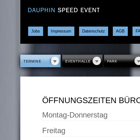
Jobs
Impressum
Datenschutz
AGB
F
TERMINE
EVENTHALLE
PARK
ÖFFNUNGSZEITEN BÜR
Montag-Donnerstag
Freitag